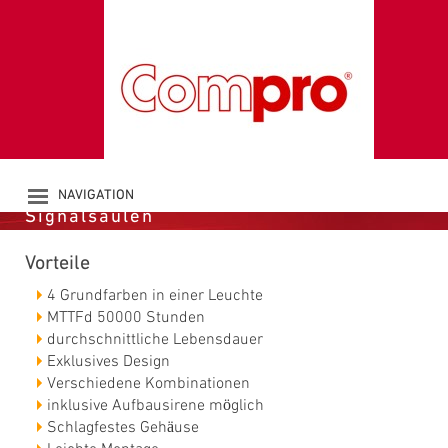
LED-MULTICOLOUR
SIGNALSÄULE CO
ST 70 RGBA
NAVIGATION
Signalsäulen
PRODUCTS
COMPANY
Vorteile
CATALOGUE
DOWNLOADS
4 Grundfarben in einer Leuchte
NEWS
MTTFd 50000 Stunden
durchschnittliche Lebensdauer
CONTACT
Exklusives Design
Verschiedene Kombinationen
inklusive Aufbausirene möglich
Schlagfestes Gehäuse