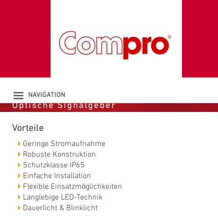
LED-
SIGNALLEUCHTEN
(230V)
NAVIGATION
Optische Signalgeber
PRODUCTS
COMPANY
Vorteile
CATALOGUE
DOWNLOADS
Geringe Stromaufnahme
NEWS
Robuste Konstruktion
Schutzklasse IP65
CONTACT
Einfache Installation
Flexible Einsatzmöglichkeiten
Langlebige LED-Technik
Dauerlicht & Blinklicht