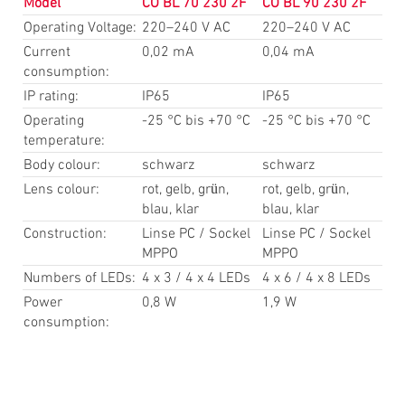
Model
CO BL 70 230 2F
CO BL 90 230 2F
Operating Voltage:
220–240 V AC
220–240 V AC
Current
0,02 mA
0,04 mA
consumption:
IP rating:
IP65
IP65
Operating
-25 °C bis +70 °C
-25 °C bis +70 °C
temperature:
Body colour:
schwarz
schwarz
Lens colour:
rot, gelb, grün,
rot, gelb, grün,
blau, klar
blau, klar
Construction:
Linse PC / Sockel
Linse PC / Sockel
MPPO
MPPO
Numbers of LEDs:
4 x 3 / 4 x 4 LEDs
4 x 6 / 4 x 8 LEDs
Power
0,8 W
1,9 W
consumption: