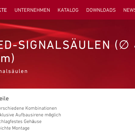
KTE
UNTERNEHMEN
KATALOG
DOWNLOADS
NEW
ED-SIGNALSÄULEN (∅ 
m)
nalsäulen
eile
erschiedene Kombinationen
nklusive Aufbausirene möglich
chlagfestes Gehäuse
eichte Montage