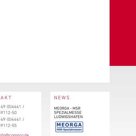
TAKT
NEWS
+49 (0)4441 /
MEORGA - MSR
SPEZIALMESSE
89112-50
LUDWIGSHAFEN
+49 (0)4441 /
89112-55
info@compro.de