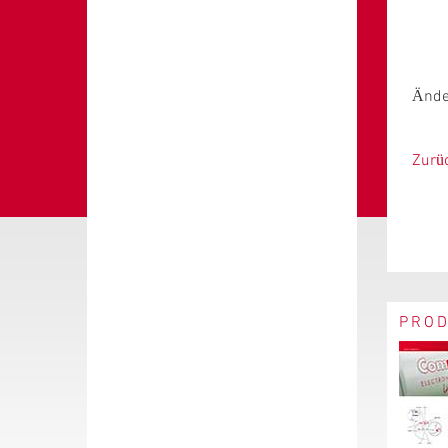
Ände
Zurü
PRO