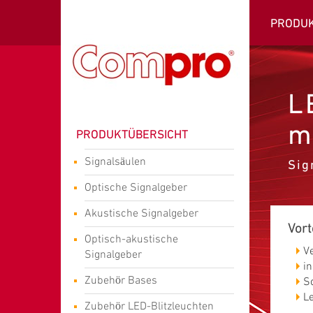
PRODU
L
m
PRODUKTÜBERSICHT
Signalsäulen
Sig
Optische Signalgeber
Akustische Signalgeber
Vort
Optisch-akustische
V
Signalgeber
i
Zubehör Bases
S
L
Zubehör LED-Blitzleuchten