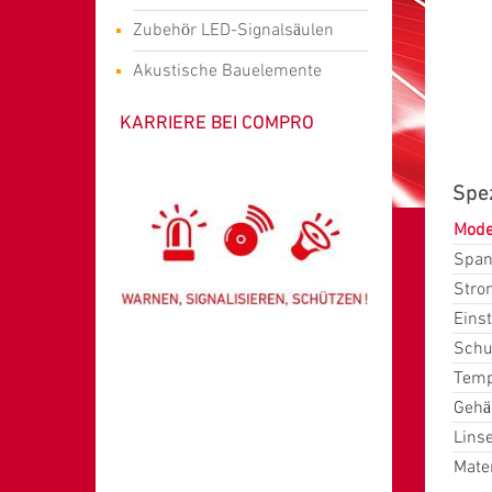
Zubehör LED-Signalsäulen
Akustische Bauelemente
KARRIERE BEI COMPRO
Spez
Mode
Span
Stro
Einst
Schu
Temp
Gehä
Lins
Mater