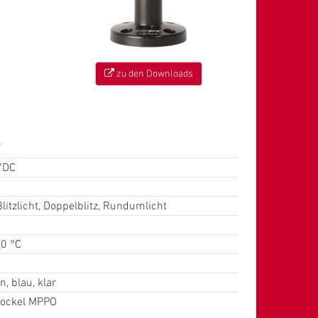
zu den Downloads
F
/DC
Blitzlicht, Doppelblitz, Rundumlicht
70 °C
ün, blau, klar
Sockel MPPO