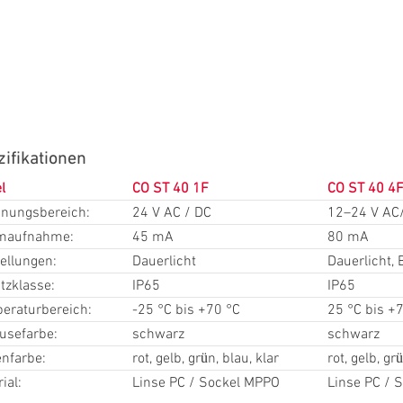
ifikationen
l
CO ST 40 1F
CO ST 40 4
nungsbereich:
24 V AC / DC
12–24 V AC
maufnahme:
45 mA
80 mA
ellungen:
Dauerlicht
Dauerlicht, 
tzklasse:
IP65
IP65
eraturbereich:
-25 °C bis +70 °C
25 °C bis +
usefarbe:
schwarz
schwarz
enfarbe:
rot, gelb, grün, blau, klar
rot, gelb, gr
ial:
Linse PC / Sockel MPPO
Linse PC / 