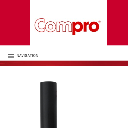
WALL MOUNT
Accessories LED-signal towers
NAVIGATION
PRODUKTE
UNTERNEHMEN
KATALOG
DOWNLOADS
NEWS
KONTAKT