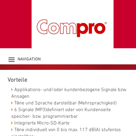
CHIASSO VOICE &
SOUND H2
Akustische Signalgeber
NAVIGATION
PRODUKTE
UNTERNEHMEN
Vorteile
KATALOG
DOWNLOADS
Applikations- und/oder kundenbezogene Signale bzw.
NEWS
Ansagen
Töne und Sprache darstellbar (Mehrsprachigkeit)
KONTAKT
6 Signale (MP3)definiert oder von Kundenseite
speicher- bzw. programmierbar
Integrierte Micro-SD-Karte
Töne individuell von 0 bis max. 117 dB(A) stufenlos