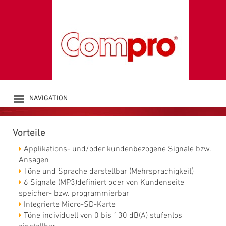
CHIASSO VOICE &
SOUND H3
Akustische Signalgeber
NAVIGATION
PRODUKTE
UNTERNEHMEN
Vorteile
KATALOG
DOWNLOADS
Applikations- und/oder kundenbezogene Signale bzw.
NEWS
Ansagen
Töne und Sprache darstellbar (Mehrsprachigkeit)
KONTAKT
6 Signale (MP3)definiert oder von Kundenseite
speicher- bzw. programmierbar
Integrierte Micro-SD-Karte
Töne individuell von 0 bis 130 dB(A) stufenlos